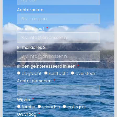
Achternaam
E-mailadres 1
E-mailadres 2
Ik ben geïnteresseerd in een
dagtocht
kusttocht
oversteek
Aantal personen
Wij zijn
familie
vrienden
collega's
Uw vraag