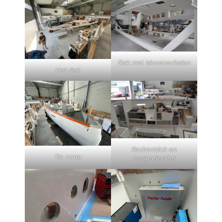
Dek met binnenschalen
Het dek
Keukenblok en
De romp
navigatietafel