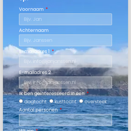
Voornaam
Achternaam
E-mailadres 1
E-mailadres 2
Ik ben geïnteresseerd in een
dagtocht
kusttocht
oversteek
Aantal personen
Wij zijn