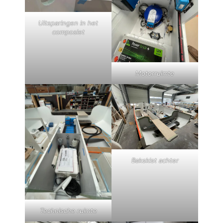
Uitsparingen in het
composiet
Motorruimte
Bakskist achter
Technische ruimte