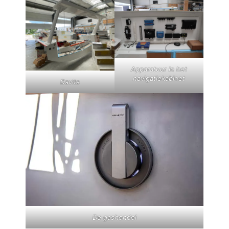
Apparatuur in het
navigatiekabinet
Davits
De gashendel