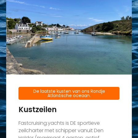
De laatste kusten van ons Rondje
Atlantische oceaan.
Kustzeilen
Fastcruising.yachts is DE sportieve
zeilcharter met schipper vanuit Den
Helder (maximaal 4 gasten, actief