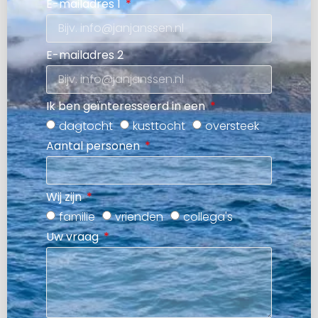
E-mailadres 1
E-mailadres 2
Ik ben geïnteresseerd in een
dagtocht
kusttocht
oversteek
Aantal personen
Wij zijn
familie
vrienden
collega's
Uw vraag