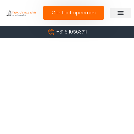
Contact opnemen
+31 6 10563711
Ons zeilaanbod
Bekijk ons zeilaanbod en kies de zeilreis die bij jou
past.