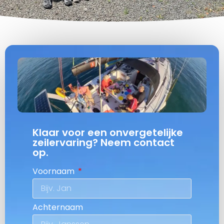
Klaar voor een onvergetelijke
zeilervaring? Neem contact
op.
Voornaam
Achternaam