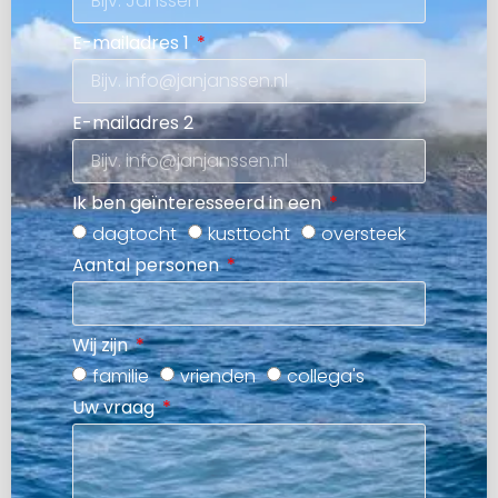
E-mailadres 1
E-mailadres 2
Ik ben geïnteresseerd in een
dagtocht
kusttocht
oversteek
Aantal personen
Wij zijn
familie
vrienden
collega's
Uw vraag