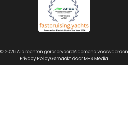
© 2026 Alle rechten gereserveerd
Algemene voorwaarden
Privacy Policy
Gemaakt door MHS Media