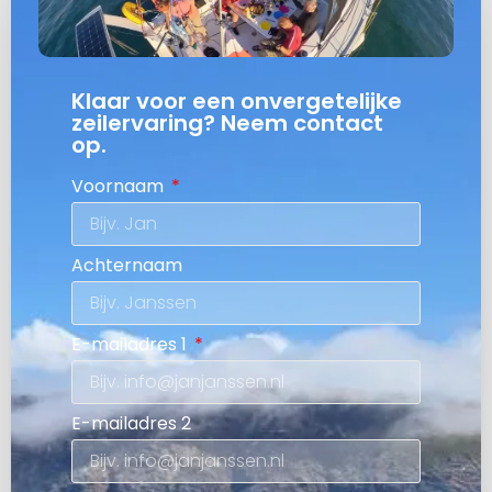
Klaar voor een onvergetelijke
zeilervaring? Neem contact
op.
Voornaam
Achternaam
E-mailadres 1
E-mailadres 2