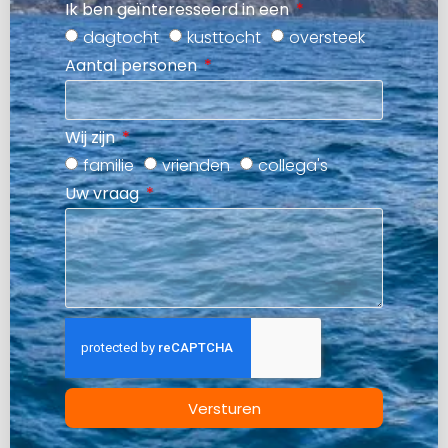
Ik ben geïnteresseerd in een
dagtocht
kusttocht
oversteek
Aantal personen
Wij zijn
familie
vrienden
collega's
Uw vraag
Versturen