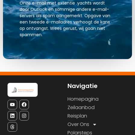
Onze e-mail met extentie .yachts wordt
door Outlook en sommige andere e-mail-
servers als spam aangemerkt. Opgave van
een tweede e-mailadres verhoogt de kans
op ontvangst. Wees gerust, wij gaan niet
spammen.
Navigatie
Homepagina
Zeilaanbod
Reisplan
Over Ons
Polarsteps