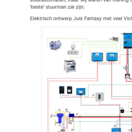
‘beste’ stuurman zal zijn.
Elektrisch ontwerp Just Fantasy met veel Vic