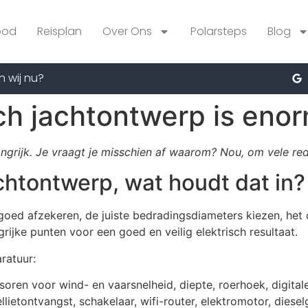
bod
Reisplan
Over Ons
Polarsteps
Blog
n wij nu?
ch jachtontwerp is enor
grijk. Je vraagt ​​je misschien af ​​waarom? Nou, om vele red
chtontwerp, wat houdt dat in?
goed afzekeren, de juiste bedradingsdiameters kiezen, het 
grijke punten voor een goed en veilig elektrisch resultaat.
ratuur:
soren voor wind- en vaarsnelheid, diepte, roerhoek, digital
ietontvangst, schakelaar, wifi-router, elektromotor, diese