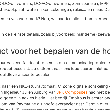
C-DC-omvormers, DC-AC-omvormers, zonnepanelen, MPPT-re
ductiekookplaat, watermaker, zekeringen, relais… en meer. D
zen en van welk merk? Nou, we hadden alle tijd om hierover
in de kleinste details, zoals bijvoorbeeld maritieme (zeew
ct voor het bepalen van de h
atuur van één fabricaat te nemen om communicatieproblemen
e product beschikt. Je ontkomt naar ons idee daarom niet aa
ofdleverancier te bepalen.
uit naar een NKE-stuurautomaat, C-Zone digitale schakelin
ch Ingenieur Julien Auburg van
JPK Composites
had met bet
lgden zijn advies hierin. Het bedrijf Empirbus is echter 
t om van Raymarine als hoofdleverancier naar Garmin over 
dat de NKE-stuurautomaat het beste is voor brede planere