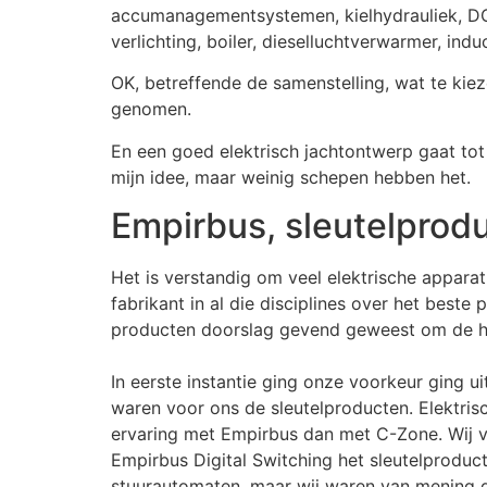
accumanagementsystemen, kielhydrauliek, D
verlichting, boiler, dieselluchtverwarmer, in
OK, betreffende de samenstelling, wat te kie
genomen.
En een goed elektrisch jachtontwerp gaat tot 
mijn idee, maar weinig schepen hebben het.
Empirbus, sleutelprodu
Het is verstandig om veel elektrische appar
fabrikant in al die disciplines over het best
producten doorslag gevend geweest om de ho
In eerste instantie ging onze voorkeur ging 
waren voor ons de sleutelproducten. Elektris
ervaring met Empirbus dan met C-Zone. Wij vo
Empirbus Digital Switching het sleutelproduc
stuurautomaten, maar wij waren van mening 