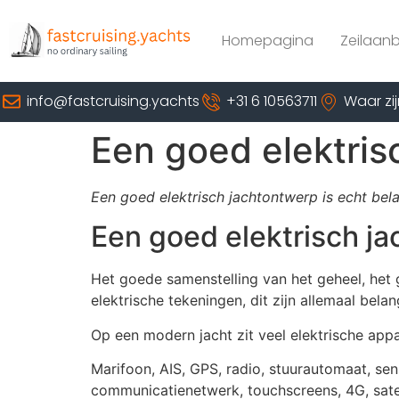
Homepagina
Zeilaan
info@fastcruising.yachts
+31 6 10563711
Waar zij
Een goed elektris
Een goed elektrisch jachtontwerp is echt belan
Een goed elektrisch ja
Het goede samenstelling van het geheel, het 
elektrische tekeningen, dit zijn allemaal belan
Op een modern jacht zit veel elektrische appa
Marifoon, AIS, GPS, radio, stuurautomaat, sen
communicatienetwerk, touchscreens, 4G, satell