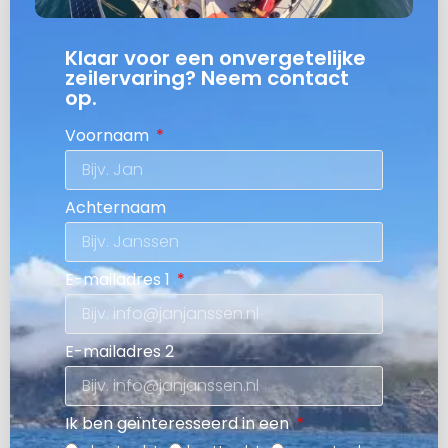
Klaar voor een onvergetelijke
zeilervaring? Neem contact
op.
Voornaam
Achternaam
E-mailadres 1
E-mailadres 2
Ik ben geïnteresseerd in een