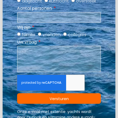
dagtocht
kusttocht
oversteek
Aantal personen
Wij zijn
familie
vrienden
collega's
Uw vraag
Versturen
Onze e-mail met extentie .yachts wordt
door Outlook en sommige andere e-mail-