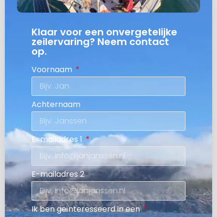
Klaar voor een onvergetelijke
zeilervaring? Neem contact
op.
Voornaam
Achternaam
E-mailadres 1
E-mailadres 2
Ik ben geïnteresseerd in een