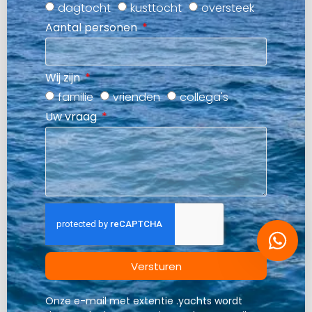
dagtocht
kusttocht
oversteek
Aantal personen
Wij zijn
familie
vrienden
collega's
Uw vraag
Versturen
Onze e-mail met extentie .yachts wordt