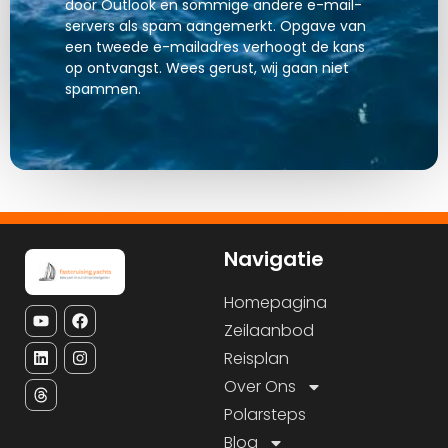
door Outlook en sommige andere e-mail-
servers als spam aangemerkt. Opgave van
een tweede e-mailadres verhoogt de kans
op ontvangst. Wees gerust, wij gaan niet
spammen.
Navigatie
Homepagina
Zeilaanbod
Reisplan
Over Ons
Polarsteps
Blog