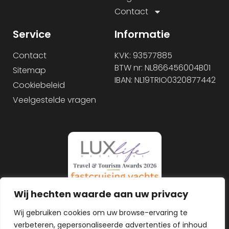
Contact
Service
Informatie
Contact
KVK: 93577885
BTW nr: NL866456004B01
Sitemap
IBAN: NL19TRIO0320877442
Cookiebeleid
Veelgestelde vragen
Wij hechten waarde aan uw privacy
Wij gebruiken cookies om uw browse-ervaring te
verbeteren, gepersonaliseerde advertenties of inhoud