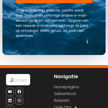
Onze e-mail met extentie .yachts wordt
door Outlook en sommige andere e-mail-
servers als spam aangemerkt. Opgave van
een tweede e-mailadres verhoogt de kans
op ontvangst. Wees gerust, wij gaan niet
spammen.
Navigatie
Homepagina
Zeilaanbod
Reisplan
Over Ons