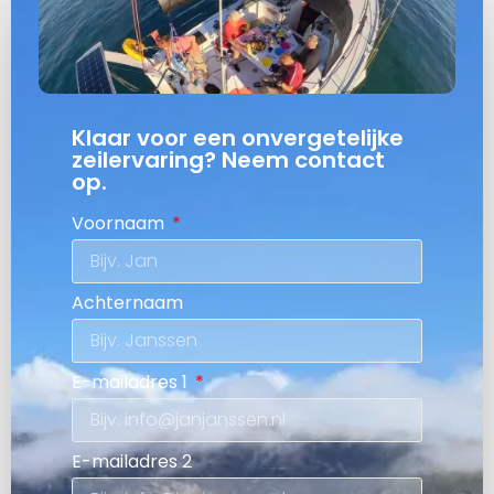
Klaar voor een onvergetelijke
zeilervaring? Neem contact
op.
Voornaam
Achternaam
E-mailadres 1
E-mailadres 2