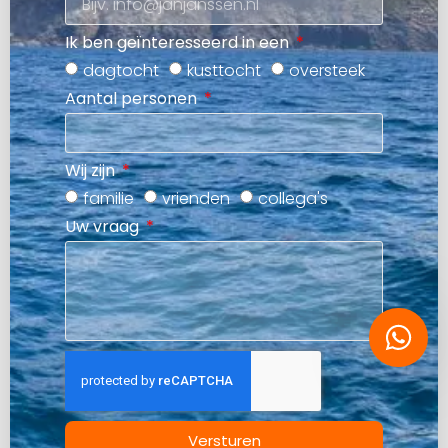
Ik ben geïnteresseerd in een
dagtocht
kusttocht
oversteek
Aantal personen
Wij zijn
familie
vrienden
collega's
Uw vraag
Versturen