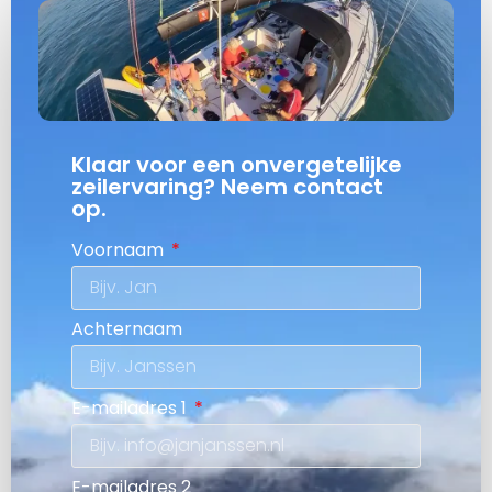
Klaar voor een onvergetelijke
zeilervaring? Neem contact
op.
Voornaam
Achternaam
E-mailadres 1
E-mailadres 2