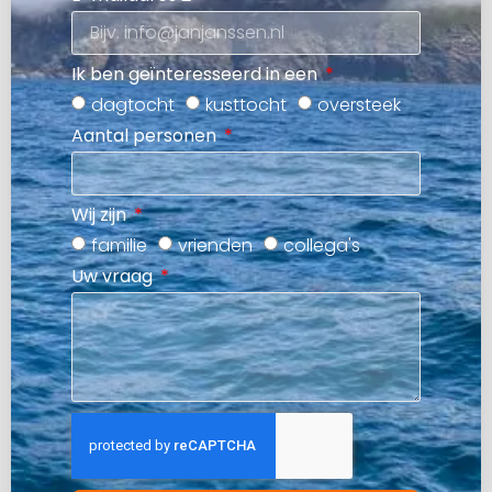
Ik ben geïnteresseerd in een
dagtocht
kusttocht
oversteek
Aantal personen
Wij zijn
familie
vrienden
collega's
Uw vraag