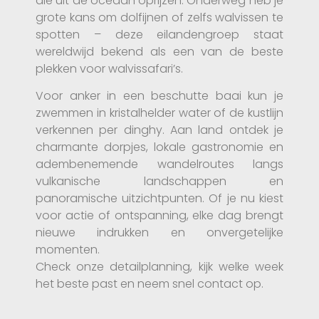
die uit de oceaan oprijzen. Onderweg heb je
grote kans om dolfijnen of zelfs walvissen te
spotten – deze eilandengroep staat
wereldwijd bekend als een van de beste
plekken voor walvissafari’s.
Voor anker in een beschutte baai kun je
zwemmen in kristalhelder water of de kustlijn
verkennen per dinghy. Aan land ontdek je
charmante dorpjes, lokale gastronomie en
adembenemende wandelroutes langs
vulkanische landschappen en
panoramische uitzichtpunten. Of je nu kiest
voor actie of ontspanning, elke dag brengt
nieuwe indrukken en onvergetelijke
momenten.
Check onze detailplanning, kijk welke week
het beste past en neem snel contact op.