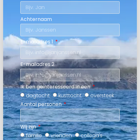
Achternaam
E-mailadres 1
E-mailadres 2
Ik ben geïnteresseerd in een
dagtocht
kusttocht
oversteek
Aantal personen
Wij zijn
familie
vrienden
collega's