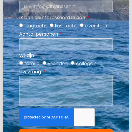
Ik ben geïnteresseerd in een
dagtocht
kusttocht
oversteek
Aantal personen
Wij zijn
familie
vrienden
collega's
Uw vraag