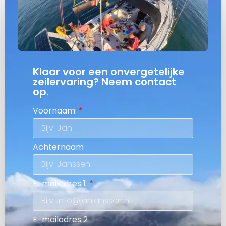
Klaar voor een onvergetelijke
zeilervaring? Neem contact
op.
Voornaam
Achternaam
E-mailadres 1
E-mailadres 2