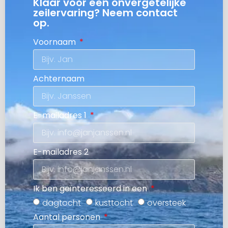
Klaar voor een onvergetelijke
zeilervaring? Neem contact
op.
Voornaam
Achternaam
E-mailadres 1
E-mailadres 2
Ik ben geïnteresseerd in een
dagtocht
kusttocht
oversteek
Aantal personen