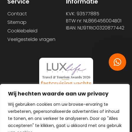
Service
Informatie
Contact
KVK: 93577885
BTW nr: NL866456004B01
Sitemap
IBAN: NL19TRIO0320877442
Cookiebeleid
Veelgestelde vragen
Wij hechten waarde aan uw privacy
Wij gebruiken cookies om uw browse-ervaring te
verbeteren, gepersonaliseerde advertenties of inhoud
te tonen, en ons verkeer te analyseren. Door op "Alles
accepteren" te klikken, gaat u akkoord met ons gebruik