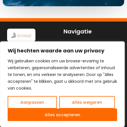
Navigatie
Homepagina
Wij hechten waarde aan uw privacy
Zeilaanbod
Reisplan
Wij gebruiken cookies om uw browse-ervaring te
Over Ons
verbeteren, gepersonaliseerde advertenties of inhoud
te tonen, en ons verkeer te analyseren. Door op "Alles
Polarsteps
accepteren" te klikken, gaat u akkoord met ons gebruik
Blog
van cookies.
Contact
Aanpassen
Alles weigeren
Service
Informatie
NL
Alles accepteren
Contact
KVK: 93577885
BTW nr: NL866456004B01
Sitemap