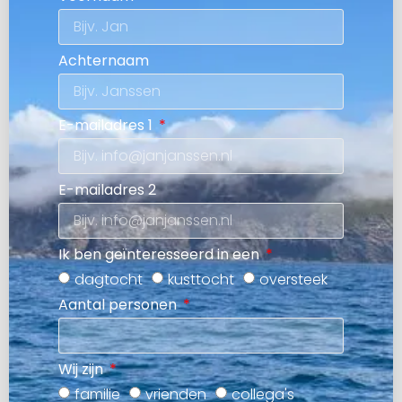
Achternaam
E-mailadres 1
E-mailadres 2
Ik ben geïnteresseerd in een
dagtocht
kusttocht
oversteek
Aantal personen
Wij zijn
familie
vrienden
collega's