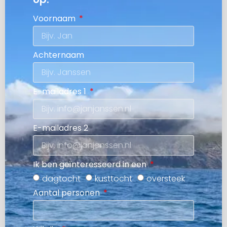
Voornaam
Achternaam
E-mailadres 1
E-mailadres 2
Ik ben geïnteresseerd in een
dagtocht
kusttocht
oversteek
Aantal personen