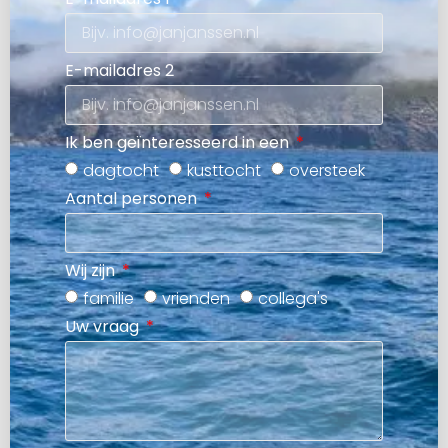
E-mailadres 2
Ik ben geïnteresseerd in een
dagtocht
kusttocht
oversteek
Aantal personen
Wij zijn
familie
vrienden
collega's
Uw vraag