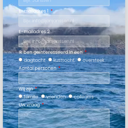
E-mailadres 1
E-mailadres 2
Ik ben geïnteresseerd in een
dagtocht
kusttocht
oversteek
Aantal personen
Wij zijn
familie
vrienden
collega's
Uw vraag