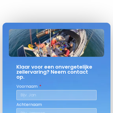
Klaar voor een onvergetelijke
zeilervaring? Neem contact
op.
Voornaam
Achternaam