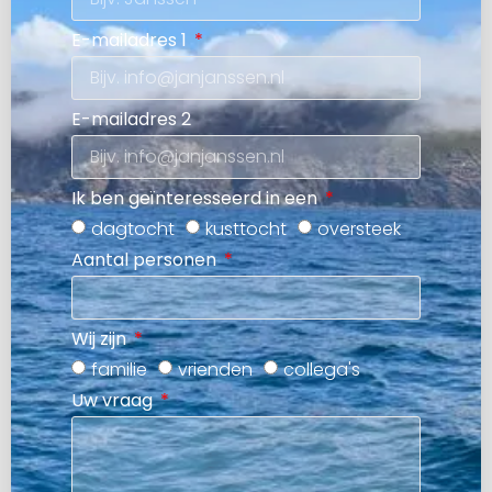
E-mailadres 1
E-mailadres 2
Ik ben geïnteresseerd in een
dagtocht
kusttocht
oversteek
Aantal personen
Wij zijn
familie
vrienden
collega's
Uw vraag