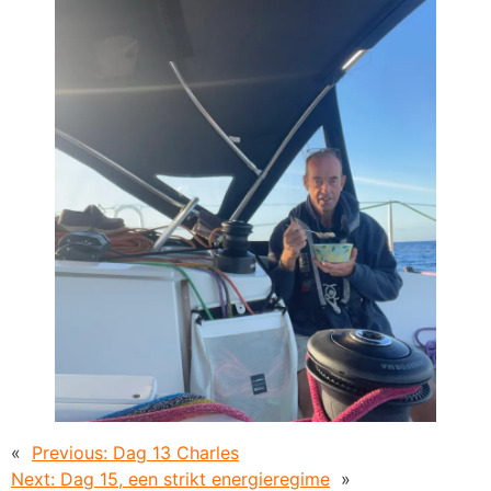
«
Previous:
Dag 13 Charles
Next:
Dag 15, een strikt energieregime
»