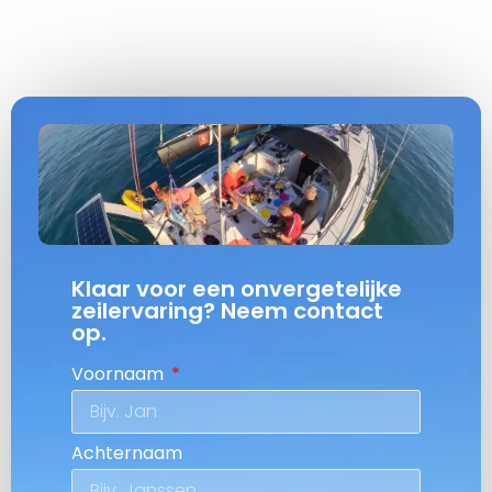
Klaar voor een onvergetelijke
zeilervaring? Neem contact
op.
Voornaam
Achternaam