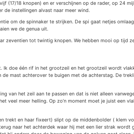
jf (17/18 knopen) en er verschijnen op de rader, op 24 mijl
 de instellingen alvast naar meer wind.
tie om de spinnaker te strijken. De spi gaat netjes omlaag
aien we de genua uit.
r zeventien tot twintig knopen. We hebben mooi op tijd ze
Ik doe één rif in het grootzeil en het grootzeil wordt vlakk
n de mast achterover te buigen met de achterstag. De treklij
 van het zeil aan te passen en dat is niet alleen vanwege s
t het veel meer helling. Op zo’n moment moet je juist een vla
ren trekt en haar fixeert) slipt op de middenbolder ( klem v
n terug naar het achterdek waar hij met een lier strak wordt
dat hij anders door de beweging van de golven gaat slaan. 