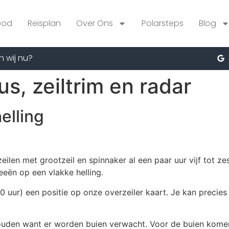
bod
Reisplan
Over Ons
Polarsteps
Blog
n wij nu?
s, zeiltrim en radar
elling
 zeilen met grootzeil en spinnaker al een paar uur vijf tot
leeën op een vlakke helling.
0 uur) een positie op onze overzeiler kaart. Je kan precie
houden want er worden buien verwacht. Voor de buien kome