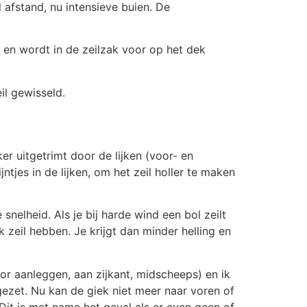
 afstand, nu intensieve buien. De
 en wordt in de zeilzak voor op het dek
il gewisseld.
er uitgetrimt door de lijken (voor- en
ntjes in de lijken, om het zeil holler te maken
nelheid. Als je bij harde wind een bol zeilt
k zeil hebben. Je krijgt dan minder helling en
oor aanleggen, aan zijkant, midscheeps) en ik
 gezet. Nu kan de giek niet meer naar voren of
Dit is met name het geval als er even geen of