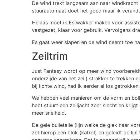
De wind trekt langzaam aan naar windkracht vi
stuurautomaat doet het goed maar ik verander
Helaas moet ik Es wakker maken voor assisten
vastgezet, klaar voor gebruik. Vervolgens dra
Es gaat weer slapen en de wind neemt toe naa
Zeiltrim
Just Fantasy wordt op meer wind voorbereidt. 
onderzijde van het zeil) strakker te trekken e
bij lichte wind, had ik eerder al los getrokken.
We hebben veel manieren om de vorm en bolling
hebt stuurt een zeiljacht zeer slecht en krijg
meer snelheid.
De gele bulletalie (lijn welke de giek naar vo
zet hierop een blok (katrol) en geleidt de lij
achteren scharnieren. Dat is noodzakelijk om