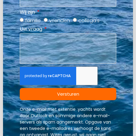
Wij zijn
familie
vrienden
collega's
Uw vraag
Versturen
Onze e-mail met extentie .yachts wordt
door Outlook en sommige andere e-mail-
servers als spam aangemerkt. Opgave van
een tweede e-mailadres verhoogt de kans
op ontvangst. Wees gerust, wij gaan niet