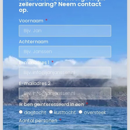
zeilervaring? Neem contact
op.
Voornaam
Achternaam
E-mailadres 1
E-mailadres 2
Ik ben geïnteresseerd in een
dagtocht
kusttocht
oversteek
Aantal personen