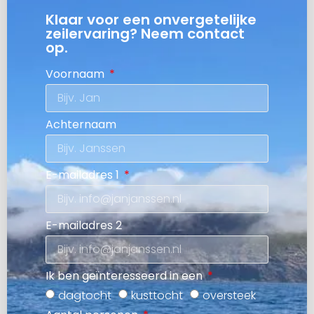
Klaar voor een onvergetelijke
zeilervaring? Neem contact
op.
Voornaam
Achternaam
E-mailadres 1
E-mailadres 2
Ik ben geïnteresseerd in een
dagtocht
kusttocht
oversteek