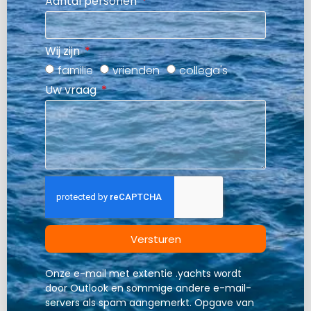
Aantal personen
Wij zijn
familie
vrienden
collega's
Uw vraag
Versturen
Onze e-mail met extentie .yachts wordt
door Outlook en sommige andere e-mail-
servers als spam aangemerkt. Opgave van