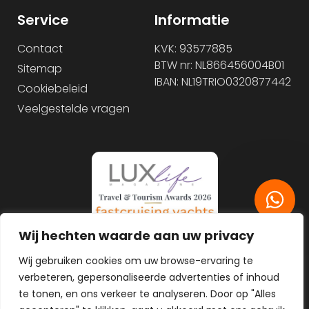
Service
Informatie
Contact
KVK: 93577885
BTW nr: NL866456004B01
Sitemap
IBAN: NL19TRIO0320877442
Cookiebeleid
Veelgestelde vragen
Wij hechten waarde aan uw privacy
Wij gebruiken cookies om uw browse-ervaring te
verbeteren, gepersonaliseerde advertenties of inhoud
te tonen, en ons verkeer te analyseren. Door op "Alles