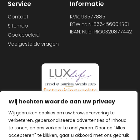
Service
Informatie
Contact
KVK: 93577885
BTW nr: NL866456004B01
Sitemap
IBAN: NL19TRIO0320877442
Cookiebeleid
Veelgestelde vragen
Wij hechten waarde aan uw privacy
Wij gebruiken cookies om uw browse-ervaring te
verbeteren, gepersonaliseerde advertenties of inhoud
te tonen, en ons verkeer te analyseren. Door op "Alles
accepteren" te klikken, gaat u akkoord met ons gebruik