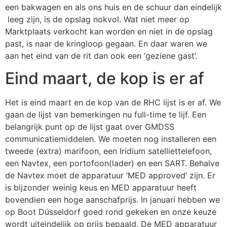
een bakwagen en als ons huis en de schuur dan eindelijk
leeg zijn, is de opslag nokvol. Wat niet meer op
Marktplaats verkocht kan worden en niet in de opslag
past, is naar de kringloop gegaan. En daar waren we
aan het eind van de rit dan ook een ‘geziene gast’.
Eind maart, de kop is er af
Het is eind maart en de kop van de RHC lijst is er af. We
gaan de lijst van bemerkingen nu full-time te lijf. Een
belangrijk punt op de lijst gaat over GMDSS
communicatiemiddelen. We moeten nog installeren een
tweede (extra) marifoon, een Iridium satelliettelefoon,
een Navtex, een portofoon(lader) en een SART. Behalve
de Navtex moet de apparatuur ‘MED approved’ zijn. Er
is bijzonder weinig keus en MED apparatuur heeft
bovendien een hoge aanschafprijs. In januari hebben we
op Boot Düsseldorf goed rond gekeken en onze keuze
wordt uiteindelijk op prijs bepaald. De MED apparatuur