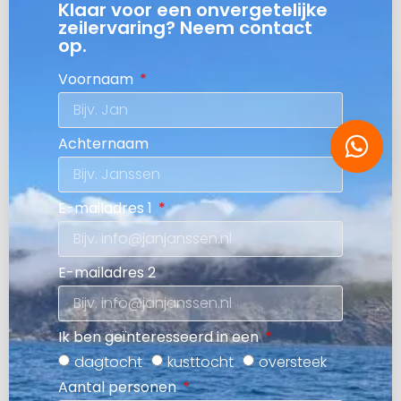
Klaar voor een onvergetelijke
zeilervaring? Neem contact
op.
Voornaam
Achternaam
E-mailadres 1
E-mailadres 2
Ik ben geïnteresseerd in een
dagtocht
kusttocht
oversteek
Aantal personen