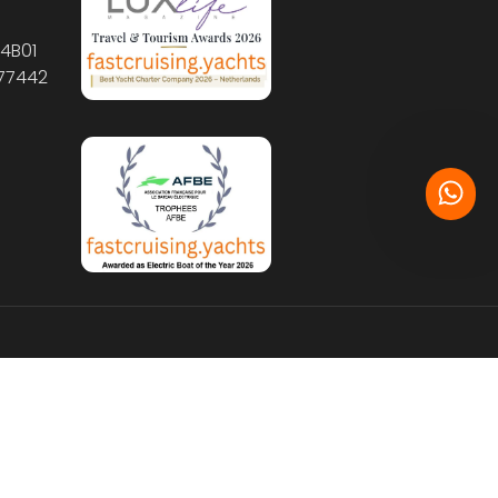
4B01
877442