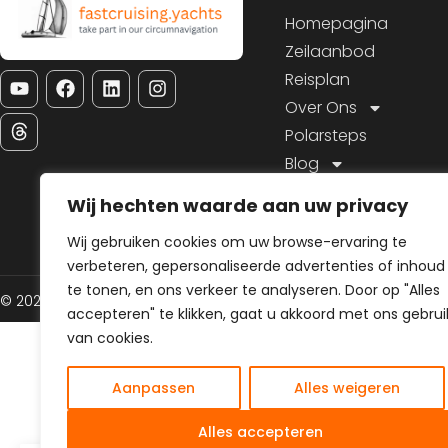
Homepagina
Zeilaanbod
Reisplan
Over Ons
Polarsteps
Blog
Contact
Wij hechten waarde aan uw privacy
Wij gebruiken cookies om uw browse-ervaring te
verbeteren, gepersonaliseerde advertenties of inhoud
te tonen, en ons verkeer te analyseren. Door op "Alles
© 2026 Alle rechten gereserveerd
Algemene voorwaarden
Priva
accepteren" te klikken, gaat u akkoord met ons gebrui
van cookies.
Aanpassen
Alles weigeren
Alles accepteren