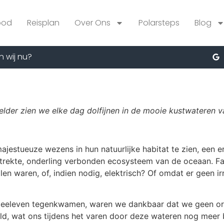
bod
Reisplan
Over Ons
Polarsteps
Blog
n wij nu?
elder zien we elke dag dolfijnen in de mooie kustwateren v
stueuze wezens in hun natuurlijke habitat te zien, een erv
rekte, onderling verbonden ecosysteem van de oceaan. Fant
en waren, of, indien nodig, elektrisch? Of omdat er geen ir
eeleven tegenkwamen, waren we dankbaar dat we geen orka
eld, wat ons tijdens het varen door deze wateren nog mee