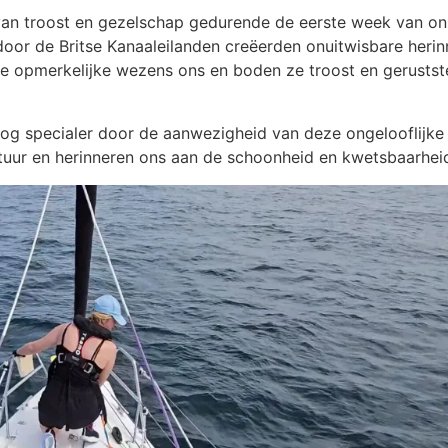
van troost en gezelschap gedurende de eerste week van onz
door de Britse Kanaaleilanden creëerden onuitwisbare herinn
eze opmerkelijke wezens ons en boden ze troost en gerustst
nog specialer door de aanwezigheid van deze ongelooflijk
uur en herinneren ons aan de schoonheid en kwetsbaarhei