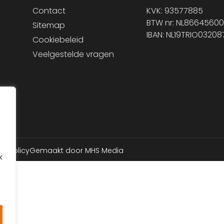
Contact
KVK: 93577885
BTW nr: NL86645600
Sitemap
IBAN: NL19TRIO0320
Cookiebeleid
Veelgestelde vragen
cy Policy
Gemaakt door MHS Media
k