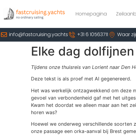
Homepagina
Zeilaan
info@fastcruising.yachts
+31 6 10563711
Waar zij
Elke dag dolfijnen
Tijdens onze thuisreis van Lorient naar Den H
Deze tekst is als proef met AI gegenereerd.
Het was werkelijk ontzagwekkend om deze maje
gevoel van verbondenheid gaf met het uitgest
Kwam het doordat we alleen maar aan het zeil
horen was?
Hoewel we onderweg verschillende soorten z
onze passage een orka-aanval bij Brest gem