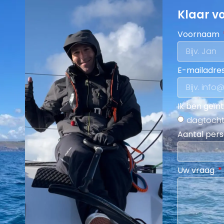
Klaar v
Voornaam
E-mailadres
Ik ben geïn
dagtoch
Aantal per
Uw vraag