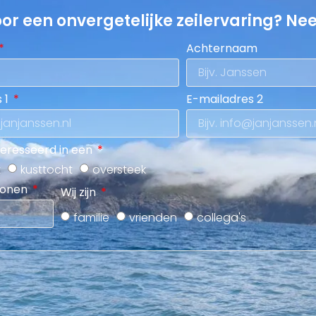
oor een onvergetelijke zeilervaring? Ne
Achternaam
 1
E-mailadres 2
teresseerd in een
t
kusttocht
oversteek
sonen
Wij zijn
familie
vrienden
collega's