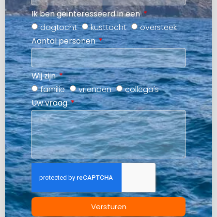
Ik ben geïnteresseerd in een
dagtocht
kusttocht
oversteek
Aantal personen
Wij zijn
familie
vrienden
collega's
Uw vraag
Versturen