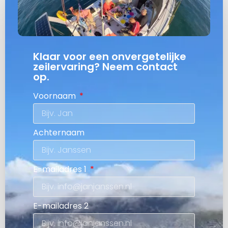
Klaar voor een onvergetelijke
zeilervaring? Neem contact
op.
Voornaam
Achternaam
E-mailadres 1
E-mailadres 2