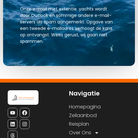
Onze e-mail met extentie .yachts wordt
door Outlook en sommige andere e-mail-
servers als spam aangemerkt. Opgave van
een tweede e-mailadres verhoogt de kans
op ontvangst. Wees gerust, wij gaan niet
spammen.
Navigatie
Homepagina
Zeilaanbod
Reisplan
Over Ons