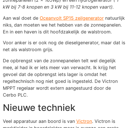
zonnepanelen (2 x 165Wp) en een hydrogenerator ( 1
kW bij 7-8 knopen en 3 kW bij 11-12 knopen vaart).
Aan wal doet de
Oceanvolt SP15 zei
l
generator
natuurlijk
niks, dan moeten we het hebben van de zonnepanelen.
En in een haven is dit hoofdzakelijk de walstroom.
Voor anker is er ook nog de dieselgenerator, maar dat is
net als walstroom grijs.
De opbrengst van de zonnepanelen telt wel degelijk
mee, al had ik er iets meer van verwacht. Ik krijg het
gevoel dat de opbrengst iets lager is omdat het
regeltechnisch nog niet goed is ingesteld. De Victron
MPPT regelaar wordt extern aangestuurd door de
Cerbo PLC.
Nieuwe techniek
Veel apparatuur aan boord is van
Victron
. Victron is
marktleider in boordelektra maar is evenzo een grote