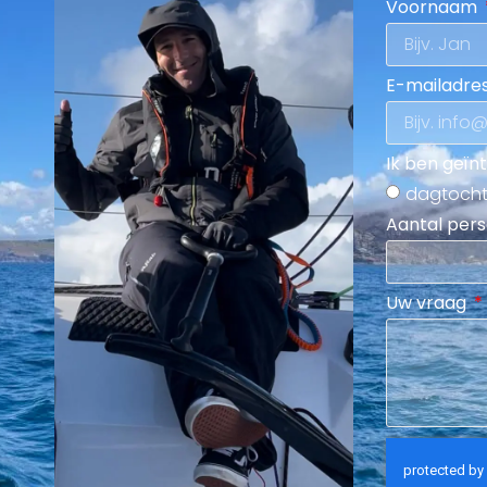
Voornaam
E-mailadres
Ik ben geïn
dagtoch
Aantal per
Uw vraag