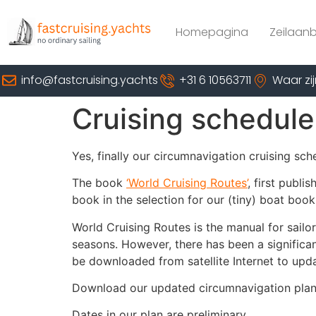
Homepagina
Zeilaan
info@fastcruising.yachts
+31 6 10563711
Waar zij
Cruising schedule
Yes, finally our circumnavigation cruising sch
The book
‘World Cruising Routes’
, first publi
book in the selection for our (tiny) boat book 
World Cruising Routes is the manual for sailor
seasons. However, there has been a significan
be downloaded from satellite Internet to upd
Download our updated circumnavigation plan
Dates in our plan are preliminary.