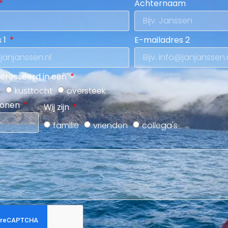
Achternaam
 1
E-mailadres 2
teresseerd in een
t
kusttocht
oversteek
sonen
Wij zijn
familie
vrienden
collega's