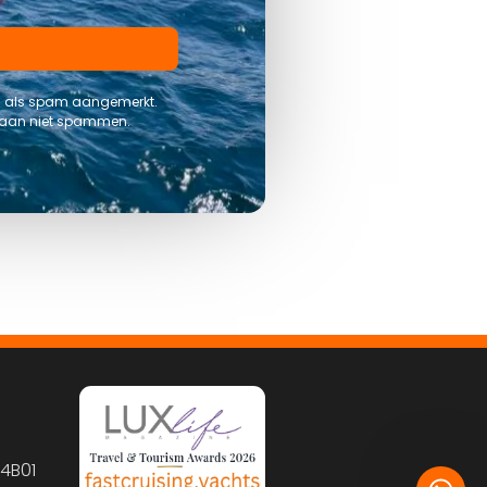
rs als spam aangemerkt.
 gaan niet spammen.
4B01