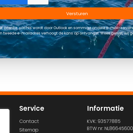
Versturen
t extentie .yachts wordt door Outlook en sommige andere e-mail-serve
 tweede e-mailadres verhoogt de kans op ontvangst. Wees gerust, wij
Service
Informatie
Contact
KVK: 93577885
BTW nr: NL86645600
Sitemap