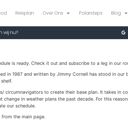
bod
Reisplan
Over Ons
Polarsteps
Blog
n wij nu?
edule is ready. Check it out and subscribe to a leg in our ro
shed in 1987 and written by Jimmy Cornell has stood in our b
shelf.
s/ circumnavigators to create their base plan. It takes in c
t change in weather plans the past decade. For this reason,
ate our schedule.
 from the main page.