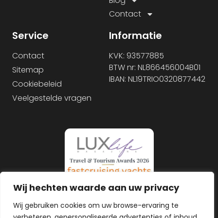
Blog
Contact
Service
Informatie
Contact
KVK: 93577885
BTW nr: NL866456004B01
Sitemap
IBAN: NL19TRIO0320877442
Cookiebeleid
Veelgestelde vragen
Wij hechten waarde aan uw privacy
Wij gebruiken cookies om uw browse-ervaring te
verbeteren, gepersonaliseerde advertenties of inhoud