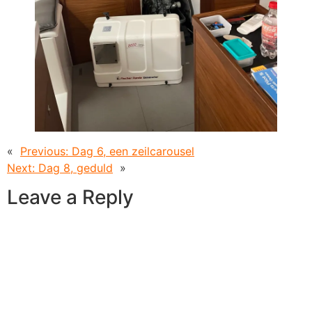
«
Previous:
Dag 6, een zeilcarousel
Next:
Dag 8, geduld
»
Leave a Reply