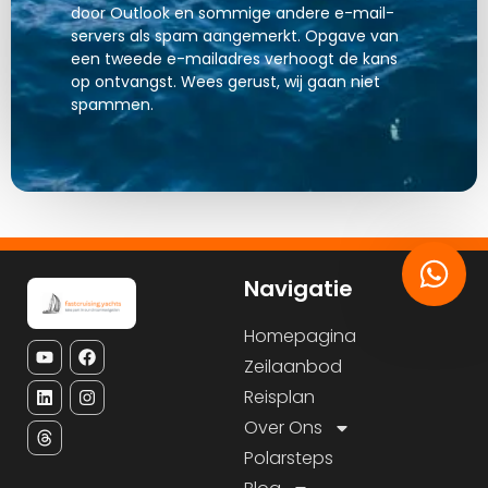
door Outlook en sommige andere e-mail-
servers als spam aangemerkt. Opgave van
een tweede e-mailadres verhoogt de kans
op ontvangst. Wees gerust, wij gaan niet
spammen.
Navigatie
Homepagina
Zeilaanbod
Reisplan
Over Ons
Polarsteps