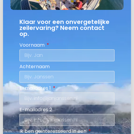
Klaar voor een onvergetelijke
zeilervaring? Neem contact
op.
Voornaam
Achternaam
E-mailadres 1
E-mailadres 2
Ik ben geïnteresseerd in een