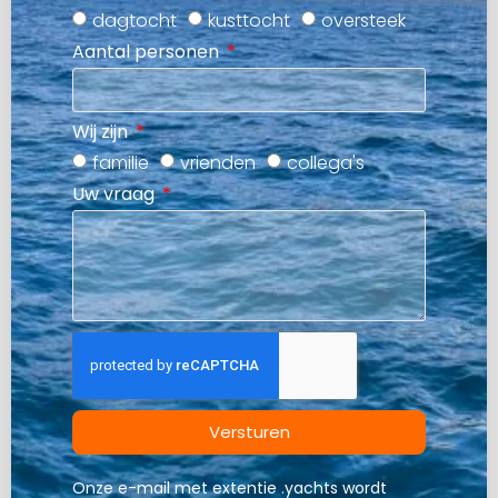
dagtocht
kusttocht
oversteek
Aantal personen
Wij zijn
familie
vrienden
collega's
Uw vraag
Versturen
Onze e-mail met extentie .yachts wordt