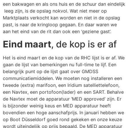
een bakwagen en als ons huis en de schuur dan eindelijk
leeg zijn, is de opslag nokvol. Wat niet meer op
Marktplaats verkocht kan worden en niet in de opslag
past, is naar de kringloop gegaan. En daar waren we
aan het eind van de rit dan ook een ‘geziene gast’.
Eind maart
, de kop is er af
Het is eind maart en de kop van de RHC lijst is er af. We
gaan de lijst van bemerkingen nu full-time te lijf. Een
belangrijk punt op de lijst gaat over GMDSS
communicatiemiddelen. We moeten nog installeren een
tweede (extra) marifoon, een Iridium satelliettelefoon,
een Navtex, een portofoon(lader) en een SART. Behalve
de Navtex moet de apparatuur ‘MED approved’ zijn. Er
is bijzonder weinig keus en MED apparatuur heeft
bovendien een hoge aanschafprijs. In januari hebben we
op Boot Düsseldorf goed rond gekeken en onze keuze
wordt uiteindelijk op prijs bepaald. De MED apparatuur