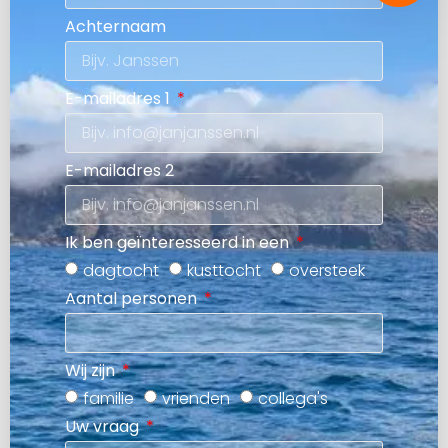
Achternaam
E-mailadres 1
E-mailadres 2
Ik ben geïnteresseerd in een
dagtocht
kusttocht
oversteek
Aantal personen
Wij zijn
familie
vrienden
collega's
Uw vraag