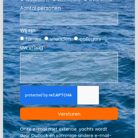
Aantal personen
Wij zijn
familie
vrienden
collega's
Uw vraag
Versturen
Onze e-mail met extentie .yachts wordt
door Outlook en sommige andere e-mail-