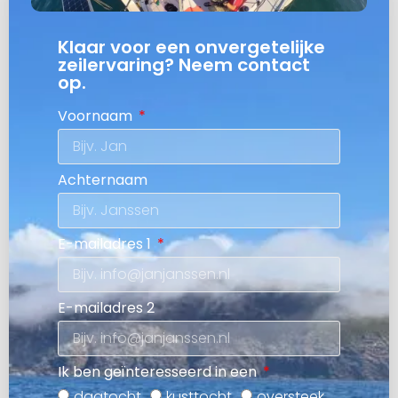
Klaar voor een onvergetelijke
zeilervaring? Neem contact
op.
Voornaam
Achternaam
E-mailadres 1
E-mailadres 2
Ik ben geïnteresseerd in een
dagtocht
kusttocht
oversteek