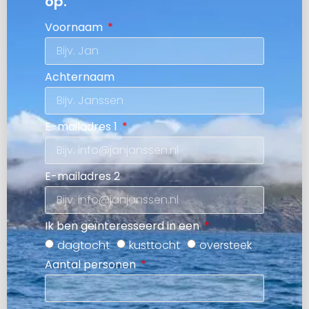
op.
Voornaam
Achternaam
E-mailadres 1
E-mailadres 2
Ik ben geïnteresseerd in een
dagtocht
kusttocht
oversteek
Aantal personen