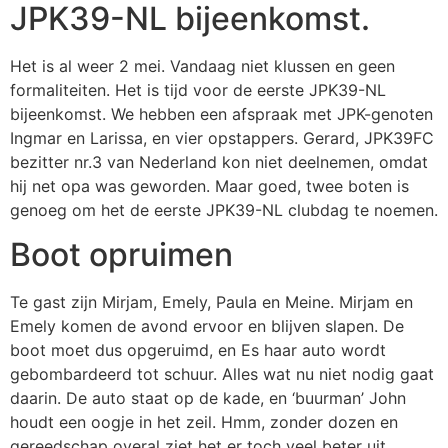
JPK39-NL bijeenkomst.
Het is al weer 2 mei. Vandaag niet klussen en geen
formaliteiten. Het is tijd voor de eerste JPK39-NL
bijeenkomst. We hebben een afspraak met JPK-genoten
Ingmar en Larissa, en vier opstappers. Gerard, JPK39FC
bezitter nr.3 van Nederland kon niet deelnemen, omdat
hij net opa was geworden. Maar goed, twee boten is
genoeg om het de eerste JPK39-NL clubdag te noemen.
Boot opruimen
Te gast zijn Mirjam, Emely, Paula en Meine. Mirjam en
Emely komen de avond ervoor en blijven slapen. De
boot moet dus opgeruimd, en Es haar auto wordt
gebombardeerd tot schuur. Alles wat nu niet nodig gaat
daarin. De auto staat op de kade, en ‘buurman’ John
houdt een oogje in het zeil. Hmm, zonder dozen en
gereedschap overal ziet het er toch veel beter uit.