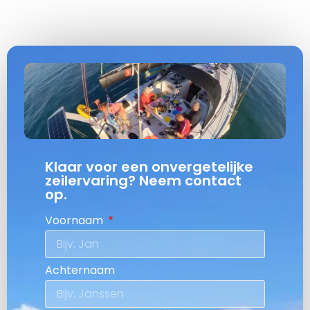
Klaar voor een onvergetelijke
zeilervaring? Neem contact
op.
Voornaam
Achternaam