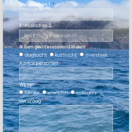
E-mailadres 1
E-mailadres 2
Ik ben geïnteresseerd in een
dagtocht
kusttocht
oversteek
Aantal personen
Wij zijn
familie
vrienden
collega's
Uw vraag