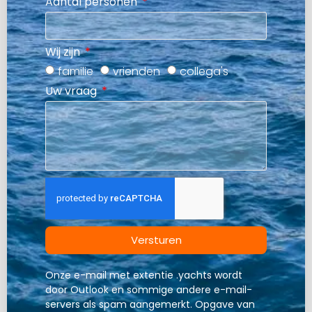
Aantal personen
Wij zijn
familie
vrienden
collega's
Uw vraag
Versturen
Onze e-mail met extentie .yachts wordt
door Outlook en sommige andere e-mail-
servers als spam aangemerkt. Opgave van