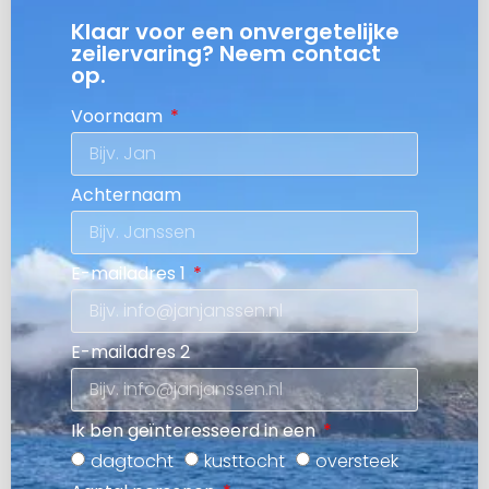
Klaar voor een onvergetelijke
zeilervaring? Neem contact
op.
Voornaam
Achternaam
E-mailadres 1
E-mailadres 2
Ik ben geïnteresseerd in een
dagtocht
kusttocht
oversteek