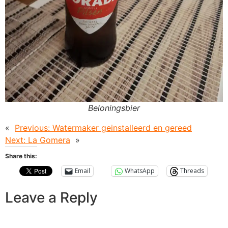
Beloningsbier
«
Previous:
Watermaker geinstalleerd en gereed
Next:
La Gomera
»
Share this:
Email
WhatsApp
Threads
Leave a Reply