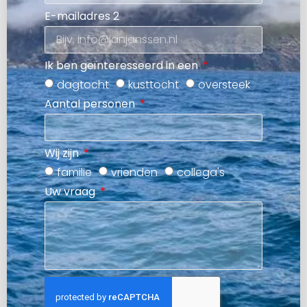
E-mailadres 2
Ik ben geïnteresseerd in een
dagtocht
kusttocht
oversteek
Aantal personen
Wij zijn
familie
vrienden
collega's
Uw vraag