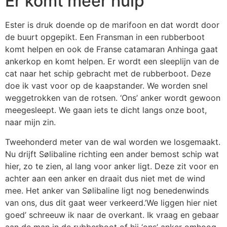
Er komt meer hulp
Ester is druk doende op de marifoon en dat wordt door
de buurt opgepikt. Een Fransman in een rubberboot
komt helpen en ook de Franse catamaran Anhinga gaat
ankerkop en komt helpen. Er wordt een sleeplijn van de
cat naar het schip gebracht met de rubberboot. Deze
doe ik vast voor op de kaapstander. We worden snel
weggetrokken van de rotsen. ‘Ons’ anker wordt gewoon
meegesleept. We gaan iets te dicht langs onze boot,
naar mijn zin.
Tweehonderd meter van de wal worden we losgemaakt.
Nu drijft Sølibaline richting een ander bemost schip wat
hier, zo te zien, al lang voor anker ligt. Deze zit voor en
achter aan een anker en draait dus niet met de wind
mee. Het anker van Sølibaline ligt nog benedenwinds
van ons, dus dit gaat weer verkeerd.’We liggen hier niet
goed’ schreeuw ik naar de overkant. Ik vraag en gebaar
aan de man in de rubberboot of hij ‘ons’ anker omhoog