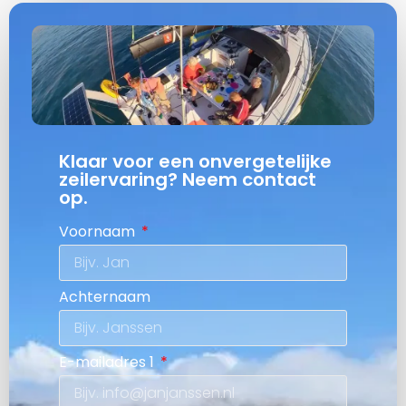
Klaar voor een onvergetelijke
zeilervaring? Neem contact
op.
Voornaam
Achternaam
E-mailadres 1