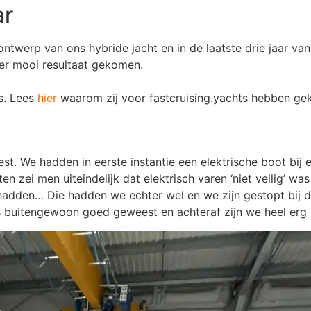
ar
ontwerp van ons hybride jacht en in de laatste drie jaar van
er mooi resultaat gekomen.
s. Lees
hier
waarom zij voor fastcruising.yachts hebben ge
eest. We hadden in eerste instantie een elektrische boot bi
en zei men uiteindelijk dat elektrisch varen ‘niet veilig’ w
hadden… Die hadden we echter wel en we zijn gestopt bij 
buitengewoon goed geweest en achteraf zijn we heel erg bl