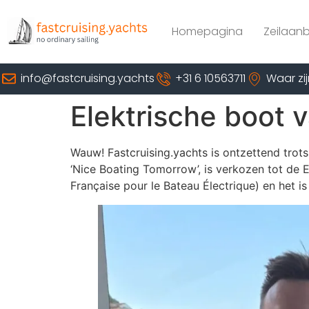
Homepagina
Zeilaan
info@fastcruising.yachts
+31 6 10563711
Waar zij
Elektrische boot 
Wauw! Fastcruising.yachts is ontzettend trots
‘Nice Boating Tomorrow’, is verkozen tot de 
Française pour le Bateau Électrique) en het 