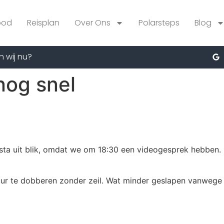
bod
Reisplan
Over Ons
Polarsteps
Blog
n wij nu?
nog snel
ta uit blik, omdat we om 18:30 een videogesprek hebben.
ur te dobberen zonder zeil. Wat minder geslapen vanwege a