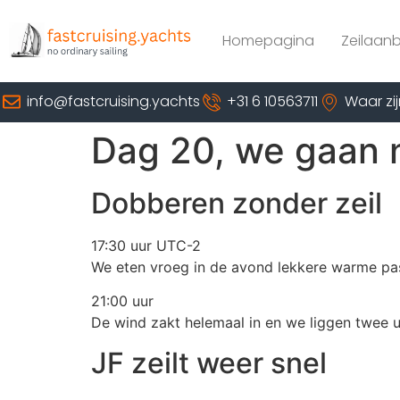
Homepagina
Zeilaan
info@fastcruising.yachts
+31 6 10563711
Waar zij
Dag 20, we gaan 
Dobberen zonder zeil
17:30 uur UTC-2
We eten vroeg in de avond lekkere warme pas
21:00 uur
De wind zakt helemaal in en we liggen twee u
JF zeilt weer snel