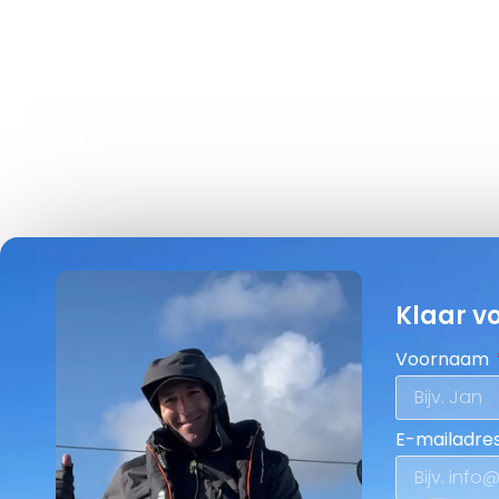
Klaar v
Voornaam
E-mailadres